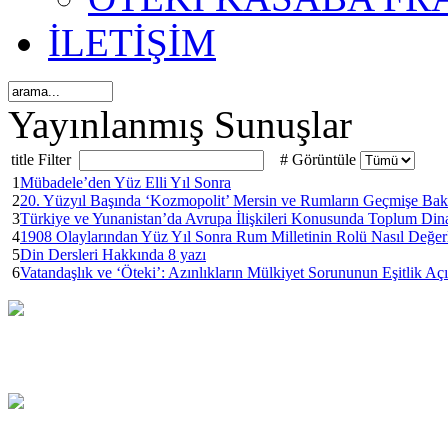
İLETİŞİM
Yayınlanmış Sunuşlar
title Filter
# Görüntüle
1
Mübadele’den Yüz Elli Yıl Sonra
2
20. Yüzyıl Başında ‘Kozmopolit’ Mersin ve Rumların Geçmişe Bak
3
Türkiye ve Yunanistan’da Avrupa İlişkileri Konusunda Toplum Din
4
1908 Olaylarından Yüz Yıl Sonra Rum Milletinin Rolü Nasıl Değerle
5
Din Dersleri Hakkında 8 yazı
6
Vatandaşlık ve ‘Öteki’: Azınlıkların Mülkiyet Sorununun Eşitlik Aç
.