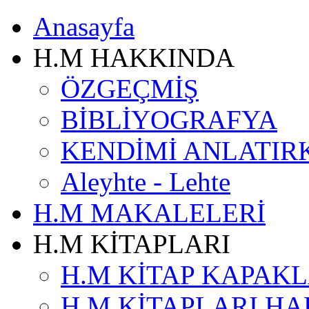
Anasayfa
H.M HAKKINDA
ÖZGEÇMİŞ
BİBLİYOGRAFYA
KENDİMİ ANLATIR
Aleyhte - Lehte
H.M MAKALELERİ
H.M KİTAPLARI
H.M KİTAP KAPAKL
H.M KİTAPLARI H