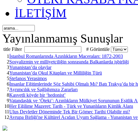
İLETİŞİM
Yayınlanmamış Sunuşlar
title Filter
# Görüntüle
1
İstanbul Romanlarında Azınlıkların Maceraları: 1872-2003
2
Sosyalizmin ve milliyetçiliğin sonrasında Balkanlarda işbirliği
3
Yunanistan’da olaylar
4
Yunanistan’da Okul Kitapları ve Milliliğin Türü
5
Stefanos Yerasimos
6
İnsanlar Eğitimlerinde Söz Sahibi Olmalı Mı? Batı Trakya’da bir ha
7
Ayrımcılık ve Sağlığımıza Zararları
8
Kasvetli köyde bir ‘hedonist’
9
Vatandaşlık ve ‘Öteki’: Azınlıkların Mülkiyet Sorununun Eşitlik A
10
Her Eğilime Mazeret: Tarih - Türk ve Yunanlıların Kimlik Alanı
11
Ulus Devletler Döneminde Tek Bir Gömeç Tarihi Olabilir mi?
12
Avrupa Birliği'ne Kültürel Açıdan Uyum Sağlama - Yunanistan ve 