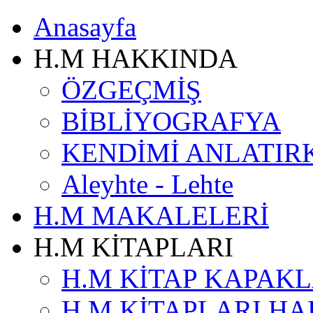
Anasayfa
H.M HAKKINDA
ÖZGEÇMİŞ
BİBLİYOGRAFYA
KENDİMİ ANLATIR
Aleyhte - Lehte
H.M MAKALELERİ
H.M KİTAPLARI
H.M KİTAP KAPAKL
H.M KİTAPLARI H